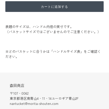
カートに追加する
カ
ー
表題のサイズは、ハンドル内径の実寸です。
ト
（バスケットサイズではございませんのでご注意ください。）
に
商
品
を
※どのバスケットに合うかは「ハンドルサイズ表」をご確認く
追
ださい。
加
す
る
森田商店
〒107‐0062
東京都港区南青山4‐11‐14ユーロギア青山2F
nantucket@morita-shouten.com