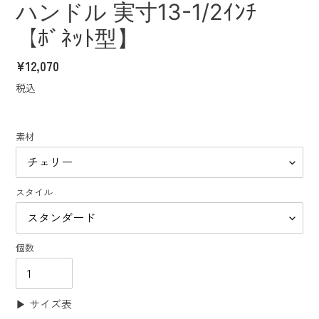
ハンドル 実寸13-1/2ｲﾝﾁ
【ﾎﾞﾈｯﾄ型】
通
¥12,070
常
税込
価
格
素材
スタイル
個数
▶︎ サイズ表