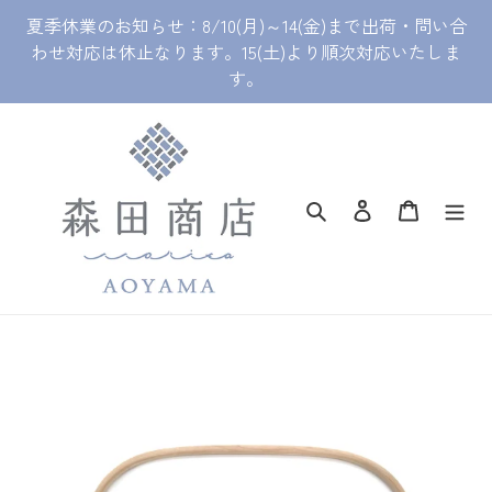
コ
夏季休業のお知らせ：8/10(月)～14(金)まで出荷・問い合
ン
わせ対応は休止なります。15(土)より順次対応いたしま
テ
す。
ン
ツ
に
ス
キ
ッ
検索
ログイン
カート
プ
す
る