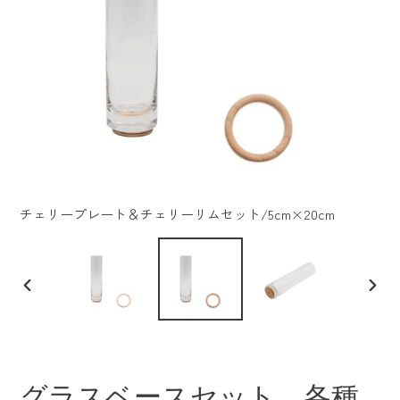
チェリープレート＆チェリーリムセット/5cm×20cm
前
次
の
の
ス
ス
ラ
ラ
イ
イ
ド
ド
グラスベースセット 各種