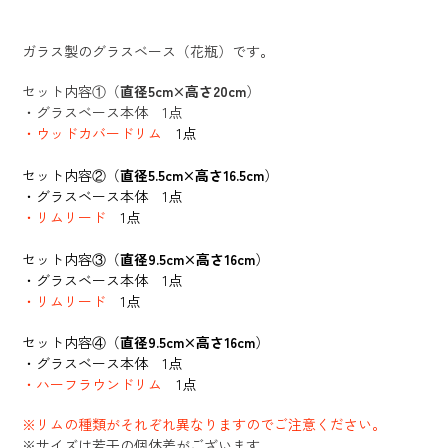
カ
ー
ガラス製のグラスベース（花瓶）です。
ト
に
セット内容①（
直径5cm×高さ20cm
）
商
・グラスベース本体 1点
品
・ウッドカバードリム
1点
を
追
セット内容②（
直径5.5cm×高さ16.5cm
）
加
・グラスベース本体 1点
す
・リムリード
1点
る
セット内容③（
直径9.5cm×高さ16cm
）
・グラスベース本体 1点
・リムリード
1点
セット内容④（
直径9.5cm×高さ16cm
）
・グラスベース本体 1点
・ハーフラウンドリム
1点
※リムの種類がそれぞれ異なりますのでご注意ください。
※サイズは若干の個体差がございます。