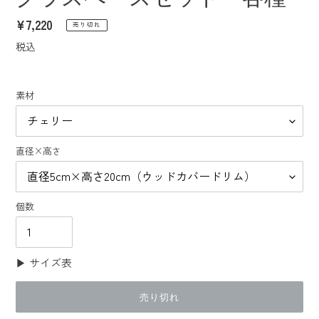
通
¥7,220
売り切れ
常
税込
価
格
素材
直径×高さ
個数
▶︎ サイズ表
売り切れ