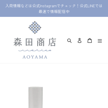
コ
入荷情報などは公式Instagramでチェック！公式LINEでは
ン
最速で情報配信中
テ
ン
ツ
に
ス
キ
検索
ログイン
カート
ッ
プ
す
る